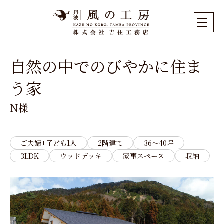
自然の中でのびやかに住ま
う家
N様
ご夫婦+子ども1人
2階建て
36～40坪
3LDK
ウッドデッキ
家事スペース
収納