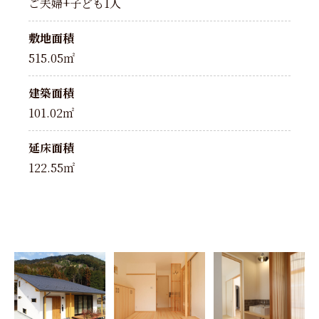
ご夫婦+子ども1人
敷地面積
515.05㎡
建築面積
101.02㎡
延床面積
122.55㎡