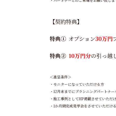
・パートナーとのご来場をお願い致しま
【契約特典】
特典①
オプション
30万円
特典②
10万円分
の引っ越
＜進呈条件＞
・モニターになっていただける方
・12月末までにプランニングパートナ
・施工事例としてHP掲載させていただ
・1か月間完成見学会をさせていただけ