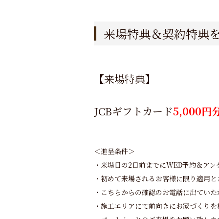
来場特典＆契約特典
【来場特典】
JCBギフトカード
5,000円
＜進呈条件＞
・来場日の
2
日前までに
WEB
予約＆アン
・初めて来場されるお客様に限り適用と
・こちらからの確認のお電話に出ていた
・施工エリアにて前向きにお家づくりを