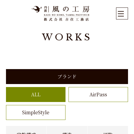
WORKS
ブランド
ALL
AirPass
SimpleStyle